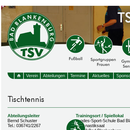
Verein
Abteilungen
Termine
Aktuelles
Sponso
Abteilungsleiter
Trainingsort / Spiellokal
Bernd Schuster
Landes-Sport-Schule Bad B
Tel.: 036741/2267
Gymnastiksaal