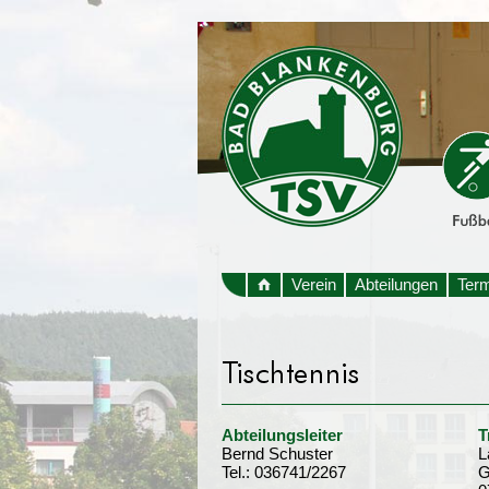
Verein
Abteilungen
Ter
Abteilungsleiter
T
Bernd Schuster
L
Tel.: 036741/2267
G