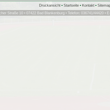
Druckansicht
•
Startseite
•
Kontakt
•
Sitema
cher Straße 10 • 07422 Bad Blankenburg • Telefon: 036741/44420 • E