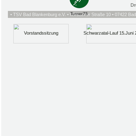
Dr
• TSV Bad Blankenburg e.V. • Wirbacher Straße 10 • 07422 Bad
Vorstandssitzung
Vorstandssitzung
Schwarzatal-Lauf 15.Juni 
Schwarzatal-Lauf 15.Juni 