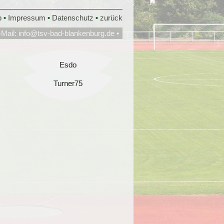
p
•
Impressum
•
Datenschutz
•
zurück
-Mail:
info@tsv-bad-blankenburg.de
•
Esdo
Esdo
Turner75
Turner75