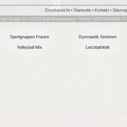
Druckansicht
•
Startseite
•
Kontakt
•
Sitema
cher Straße 10 • 07422 Bad Blankenburg • Telefon: 036741/44420 • E
Sportgruppen Frauen
Sportgruppen Frauen
Gymnastik Senioren
Gymnastik Senioren
Volleyball Mix
Volleyball Mix
Leichtathletik
Leichtathletik