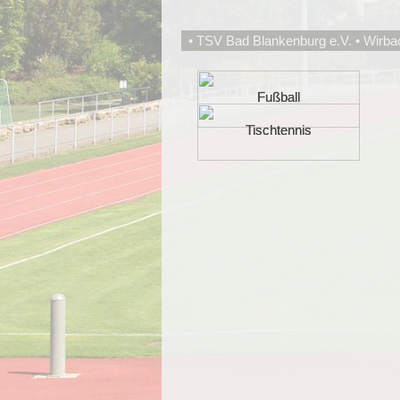
• TSV Bad Blankenburg e.V. • Wirba
Fußball
Fußball
Tischtennis
Tischtennis