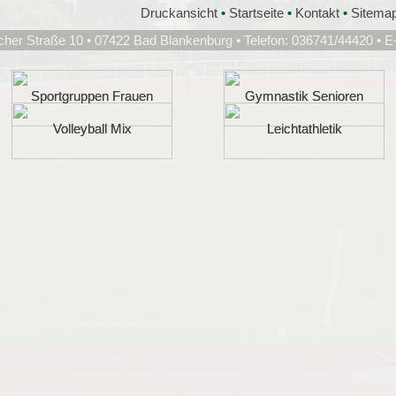
Druckansicht
•
Startseite
•
Kontakt
•
Sitema
cher Straße 10 • 07422 Bad Blankenburg • Telefon: 036741/44420 • E
Sportgruppen Frauen
Sportgruppen Frauen
Gymnastik Senioren
Gymnastik Senioren
Volleyball Mix
Volleyball Mix
Leichtathletik
Leichtathletik