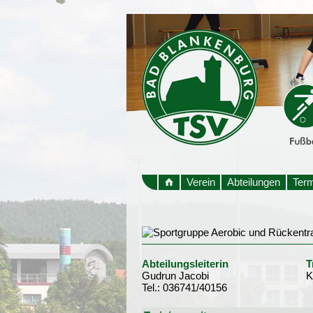
Verein
Abteilungen
Ter
Abteilungsleiterin
T
Gudrun Jacobi
K
Tel.: 036741/40156