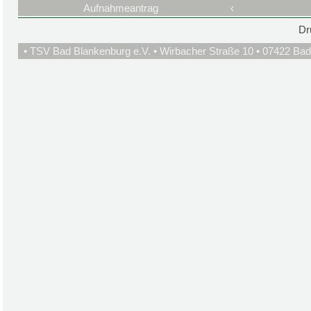
Aufnahmeantrag
‹
Dr
• TSV Bad Blankenburg e.V. • Wirbacher Straße 10 • 07422 Bad