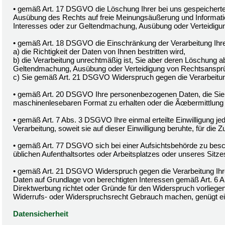
• gemäß Art. 17 DSGVO die Löschung Ihrer bei uns gespeicherte
Ausübung des Rechts auf freie Meinungsäußerung und Information,
Interesses oder zur Geltendmachung, Ausübung oder Verteidigun
• gemäß Art. 18 DSGVO die Einschränkung der Verarbeitung Ihr
a) die Richtigkeit der Daten von Ihnen bestritten wird,
b) die Verarbeitung unrechtmäßig ist, Sie aber deren Löschung a
Geltendmachung, Ausübung oder Verteidigung von Rechtsanspr
c) Sie gemäß Art. 21 DSGVO Widerspruch gegen die Verarbeitun
• gemäß Art. 20 DSGVO Ihre personenbezogenen Daten, die Sie un
maschinenlesebaren Format zu erhalten oder die Ãœbermittlung 
• gemäß Art. 7 Abs. 3 DSGVO Ihre einmal erteilte Einwilligung je
Verarbeitung, soweit sie auf dieser Einwilligung beruhte, für die Z
• gemäß Art. 77 DSGVO sich bei einer Aufsichtsbehörde zu besch
üblichen Aufenthaltsortes oder Arbeitsplatzes oder unseres Sitz
• gemäß Art. 21 DSGVO Widerspruch gegen die Verarbeitung Ih
Daten auf Grundlage von berechtigten Interessen gemäß Art. 6 A
Direktwerbung richtet oder Gründe für den Widerspruch vorliegen
Widerrufs- oder Widerspruchsrecht Gebrauch machen, genügt ei
Datensicherheit