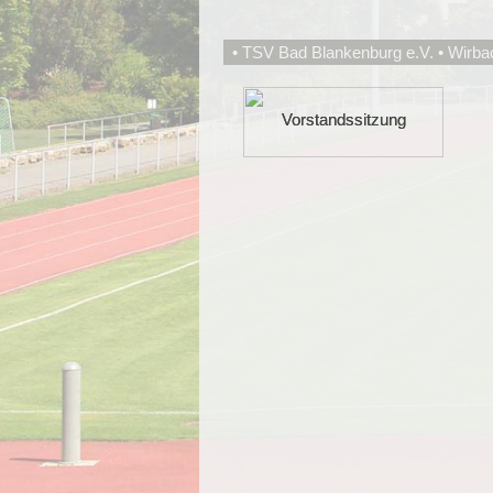
• TSV Bad Blankenburg e.V. • Wirba
Vorstandssitzung
Vorstandssitzung