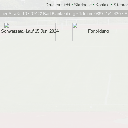
Druckansicht
•
Startseite
•
Kontakt
•
Sitema
cher Straße 10 • 07422 Bad Blankenburg • Telefon: 036741/44420 • E
Schwarzatal-Lauf 15.Juni 2024
Schwarzatal-Lauf 15.Juni 2024
Fortbildung
Fortbildung