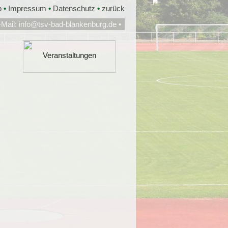
p
•
Impressum
•
Datenschutz
•
zurück
-Mail:
info@tsv-bad-blankenburg.de
•
Veranstaltungen
Veranstaltungen