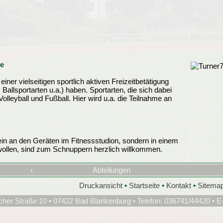
e
iner vielseitigen sportlich aktiven Freizeitbetätigung
 Ballsportarten u.a.) haben. Sportarten, die sich dabei
Volleyball und Fußball. Hier wird u.a. die Teilnahme an
llein an den Geräten im Fitnessstudion, sondern in einem
wollen, sind zum Schnuppern herzlich willkommen.
‹
Abteilungen
Druckansicht
•
Startseite
•
Kontakt
•
Sitema
cher Straße 10 • 07422 Bad Blankenburg • Telefon: 036741/44420 • E