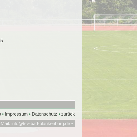
p
•
Impressum
•
Datenschutz
•
zurück
-Mail:
info@tsv-bad-blankenburg.de
•