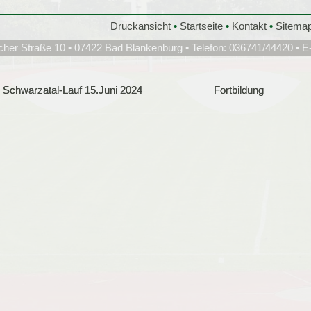
Druckansicht
•
Startseite
•
Kontakt
•
Sitema
cher Straße 10 • 07422 Bad Blankenburg • Telefon: 036741/44420 • E
Schwarzatal-Lauf 15.Juni 2024
Schwarzatal-Lauf 15.Juni 2024
Fortbildung
Fortbildung