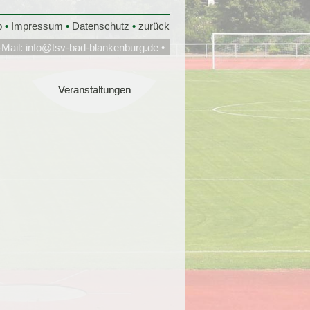
p
•
Impressum
•
Datenschutz
•
zurück
-Mail:
info@tsv-bad-blankenburg.de
•
Veranstaltungen
Veranstaltungen