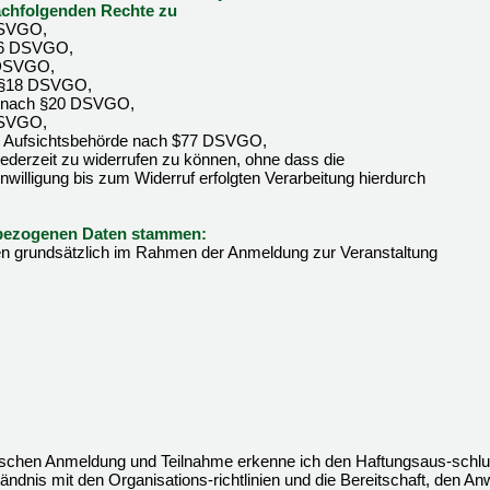
achfolgenden Rechte zu
DSVGO,
§16 DSVGO,
 DSVGO,
h §18 DSVGO,
it nach §20 DSVGO,
DSVGO,
er Aufsichtsbehörde nach $77 DSVGO,
g jederzeit zu widerrufen zu können, ohne dass die
willigung bis zum Widerruf erfolgten Verarbeitung hierdurch
enbezogenen Daten stammen:
 grundsätzlich im Rahmen der Anmeldung zur Veranstaltung
onischen Anmeldung und Teilnahme erkenne ich den Haftungsaus-schlu
tändnis mit den Organisations-richtlinien und die Bereitschaft, den An