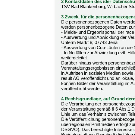
2 Kontaktdaten des /der Datenschu
TSV Bad Blankenburg; Wirbacher Str
3 Zweck, für die personenbezogene
Die personenbezogenen Daten werden 
werden personenbezogene Daten zur
- Melde- und Ergebnisportal, der race
- Auswertung und Abwicklung der Ver
Unterm Markt 8; 07743 Jena
- Auswertung von Cup-Läufen an die 
- In Notfällen zur Abwicklung evtl. Hi
weitergeleitet.
Darüber hinaus werden personenbe
Veranstaltungsergebnissen einschließl
in Auftritten in sozialen Medien sowi
result AG veröffentlicht und an lokale
können Bilder der Veranstaltung im Au
veröffentlicht werden.
4 Rechtsgrundlage, auf Grund derer
Die Verarbeitung der personenbezogen
der Veranstaltung gemäß § 6 Abs.1 DS
Linie um das Verhältnis zwischen Tei
Die Veröffentlichung personenbezogene
überregionalen Printmedien erfolgt zu
DSGVO). Das berechtigte Interesse des
Berichterstattung über die Aktivitä