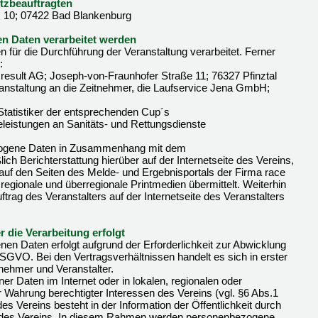
tzbeauftragten
. 10; 07422 Bad Blankenburg
n Daten verarbeitet werden
für die Durchführung der Veranstaltung verarbeitet. Ferner
:
 result AG; Joseph-von-Fraunhofer Straße 11; 76327 Pfinztal
anstaltung an die Zeitnehmer, die Laufservice Jena GmbH;
Statistiker der entsprechenden Cup´s
lfeleistungen an Sanitäts- und Rettungsdienste
zogene Daten in Zusammenhang mit dem
ich Berichterstattung hierüber auf der Internetseite des Vereins,
e auf den Seiten des Melde- und Ergebnisportals der Firma race
, regionale und überregionale Printmedien übermittelt. Weiterhin
ftrag des Veranstalters auf der Internetseite des Veranstalters
 die Verarbeitung erfolgt
en Daten erfolgt aufgrund der Erforderlichkeit zur Abwicklung
GVO. Bei den Vertragsverhältnissen handelt es sich in erster
lnehmer und Veranstalter.
r Daten im Internet oder in lokalen, regionalen oder
r Wahrung berechtigter Interessen des Vereins (vgl. §6 Abs.1
 Vereins besteht in der Information der Öffentlichkeit durch
ten des Vereins. In diesem Rahmen werden personenbezogene