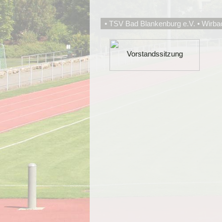
• TSV Bad Blankenburg e.V. • Wirba
Vorstandssitzung
Vorstandssitzung