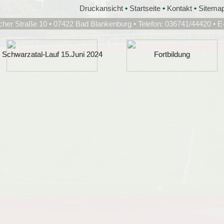
Druckansicht
•
Startseite
•
Kontakt
•
Sitema
cher Straße 10 • 07422 Bad Blankenburg • Telefon: 036741/44420 • E
Schwarzatal-Lauf 15.Juni 2024
Schwarzatal-Lauf 15.Juni 2024
Fortbildung
Fortbildung