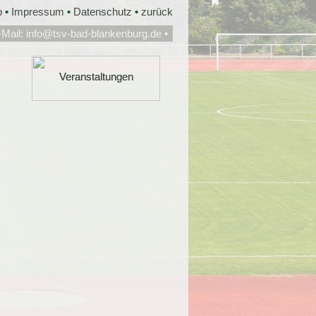
p
•
Impressum
•
Datenschutz
•
zurück
-Mail:
info@tsv-bad-blankenburg.de
•
Veranstaltungen
Veranstaltungen