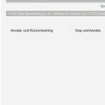
Dr
• TSV Bad Blankenburg e.V. • Wirbacher Straße 10 • 07422 Bad
Aerobic und Rückentraining
Aerobic und Rückentraining
Step und Aerobic
Step und Aerobic