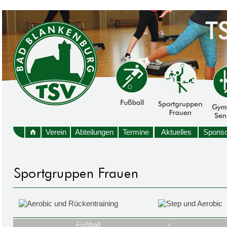
Verein
Abteilungen
Termine
Aktuelles
Sponso
Fußball
‹