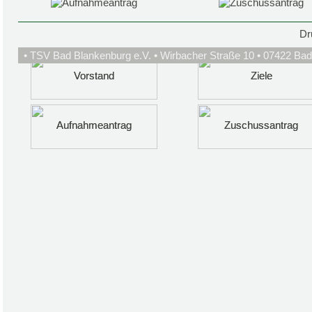
Dr
• TSV Bad Blankenburg e.V. • Wirbacher Straße 10 • 07422 Bad
Vorstand
Vorstand
Ziele
Ziele
Aufnahmeantrag
Aufnahmeantrag
Zuschussantrag
Zuschussantrag