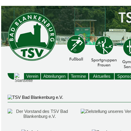
Verein
Abteilungen
Termine
Aktuelles
Sponso