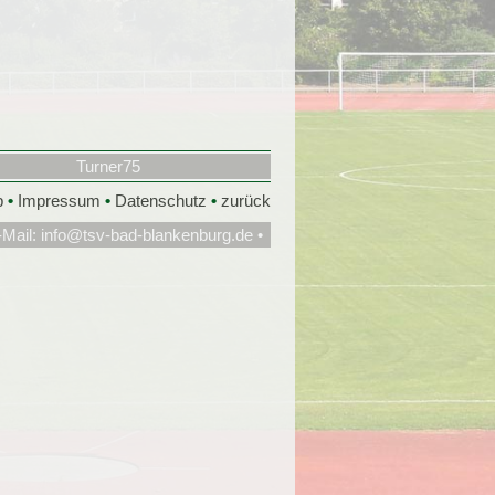
Turner75
p
•
Impressum
•
Datenschutz
•
zurück
-Mail:
info@tsv-bad-blankenburg.de
•