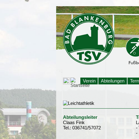
Verein
Abteilungen
Ter
Abteilungsleiter
T
Claas Fink
L
Tel.: 036741/57072
-
-