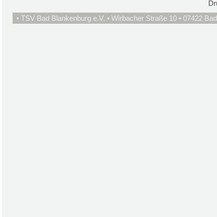
Dr
• TSV Bad Blankenburg e.V. • Wirbacher Straße 10 • 07422 Bad