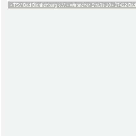
• TSV Bad Blankenburg e.V. • Wirbacher Straße 10 • 07422 Bad