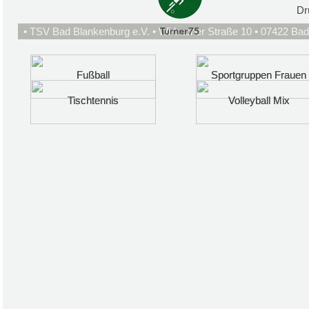
Dr
• TSV Bad Blankenburg e.V. • Wirbacher Straße 10 • 07422 Bad
Fußball
Fußball
Sportgruppen Frauen
Sportgruppen Frauen
Tischtennis
Tischtennis
Volleyball Mix
Volleyball Mix