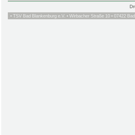
Dr
• TSV Bad Blankenburg e.V. • Wirbacher Straße 10 • 07422 Bad