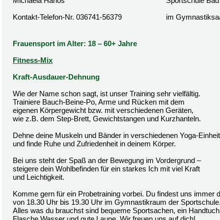
Michaela Harlos
Sportschule Bad
Kontakt-Telefon-Nr. 036741-56379
im Gymnastiksa
Frauensport im Alter: 18 – 60+ Jahre
Fitness-Mix
Kraft-Ausdauer-Dehnung
Wie der Name schon sagt, ist unser Training sehr vielfältig.
Trainiere Bauch-Beine-Po, Arme und Rücken mit dem
eigenen Körpergewicht bzw. mit verschiedenen Geräten,
wie z.B. dem Step-Brett, Gewichtstangen und Kurzhanteln.
Dehne deine Muskeln und Bänder in verschiedenen Yoga-Einhei
und finde Ruhe und Zufriedenheit in deinem Körper.
Bei uns steht der Spaß an der Bewegung im Vordergrund –
steigere dein Wohlbefinden für ein starkes Ich mit viel Kraft
und Leichtigkeit.
Komme gern für ein Probetraining vorbei. Du findest uns immer 
von 18.30 Uhr bis 19.30 Uhr im Gymnastikraum der Sportschule
Alles was du brauchst sind bequeme Sportsachen, ein Handtuch,
Flasche Wasser und gute Laune. Wir freuen uns auf dich!