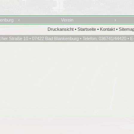
kenburg
‹
Verein
›
Druckansicht
•
Startseite
•
Kontakt
•
Sitema
cher Straße 10 • 07422 Bad Blankenburg • Telefon: 036741/44420 • E