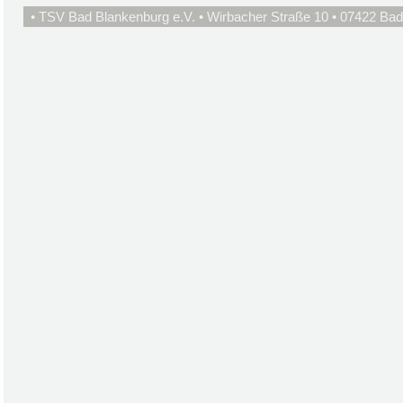
• TSV Bad Blankenburg e.V. • Wirbacher Straße 10 • 07422 Bad