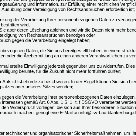
gsäußerung und Information, zur Erfüllung einer rechtlichen Verpflic
 Ausübung oder Verteidigung von Rechtsansprüchen erforderlich ist;
kung der Verarbeitung Ihrer personenbezogenen Daten zu verlangen
bestritten wird,
 Sie aber deren Löschung ablehnen und wir die Daten nicht mehr benö
eidigung von Rechtsansprüchen benötigen oder
uch gegen die Verarbeitung eingelegt haben;
ezogenen Daten, die Sie uns bereitgestellt haben, in einem struktu
en oder die Ãœbermittlung an einen anderen Verantwortlichen zu ver
al erteilte Einwilligung jederzeit gegenüber uns zu widerrufen. Dies 
willigung beruhte, für die Zukunft nicht mehr fortführen dürfen;
 Aufsichtsbehörde zu beschweren. In der Regel können Sie sich hierf
tsplatzes oder unseres Sitzes wenden;
gegen die Verarbeitung Ihrer personenbezogenen Daten einzulegen,
 Interessen gemäß Art. 6 Abs. 1 S. 1 lit. f DSGVO verarbeitet werde
r den Widerspruch vorliegen, die sich aus Ihrer besonderen Situatio
ebrauch machen, genügt eine E-Mail an info@tsv-bad-blankenburg.d
ter technischer und organisatorischer Sicherheitsmaßnahmen, um Ihr