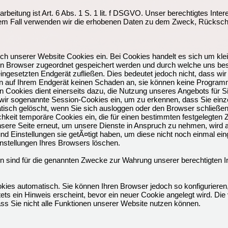
beitung ist Art. 6 Abs. 1 S. 1 lit. f DSGVO. Unser berechtigtes Inter
em Fall verwenden wir die erhobenen Daten zu dem Zweck, Rückschl
h unserer Website Cookies ein. Bei Cookies handelt es sich um kleine
n Browser zugeordnet gespeichert werden und durch welche uns bes
gesetzten Endgerät zufließen. Dies bedeutet jedoch nicht, dass wir
chten auf Ihrem Endgerät keinen Schaden an, sie können keine Program
 Cookies dient einerseits dazu, die Nutzung unseres Angebots für S
wir sogenannte Session-Cookies ein, um zu erkennen, dass Sie einze
isch gelöscht, wenn Sie sich ausloggen oder den Browser schließen.
chkeit temporäre Cookies ein, die für einen bestimmten festgelegten
sere Seite erneut, um unsere Dienste in Anspruch zu nehmen, wird a
nd Einstellungen sie getÃ¤tigt haben, um diese nicht noch einmal e
instellungen Ihres Browsers löschen.
n sind für die genannten Zwecke zur Wahrung unserer berechtigten In
kies automatisch. Sie können Ihren Browser jedoch so konfigurieren
ts ein Hinweis erscheint, bevor ein neuer Cookie angelegt wird. Die 
ss Sie nicht alle Funktionen unserer Website nutzen können.