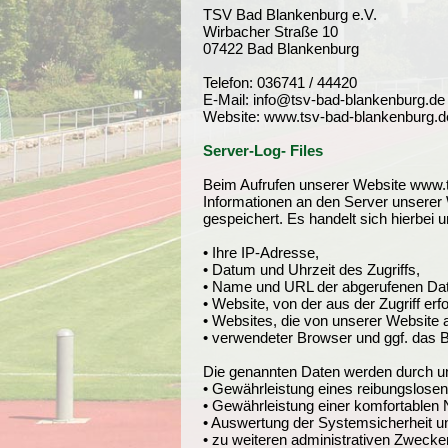
TSV Bad Blankenburg e.V.
Wirbacher Straße 10
07422 Bad Blankenburg
Telefon: 036741 / 44420
E-Mail: info@tsv-bad-blankenburg.de
Website: www.tsv-bad-blankenburg.d
Server-Log- Files
Beim Aufrufen unserer Website www.
Informationen an den Server unserer 
gespeichert. Es handelt sich hierbei 
• Ihre IP-Adresse,
• Datum und Uhrzeit des Zugriffs,
• Name und URL der abgerufenen Dat
• Website, von der aus der Zugriff erf
• Websites, die von unserer Website 
• verwendeter Browser und ggf. das B
Die genannten Daten werden durch un
• Gewährleistung eines reibungslose
• Gewährleistung einer komfortablen
• Auswertung der Systemsicherheit und
• zu weiteren administrativen Zwecke