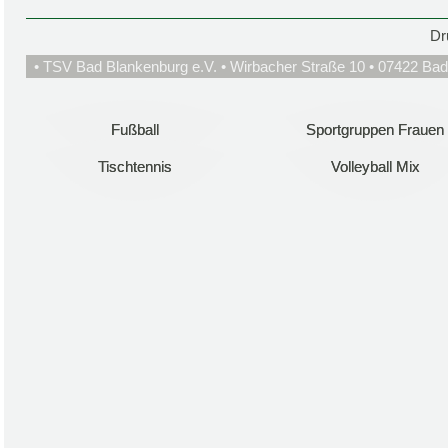
Dr
• TSV Bad Blankenburg e.V. • Wirbacher Straße 10 • 07422 Bad
Fußball
Fußball
Sportgruppen Frauen
Sportgruppen Frauen
Tischtennis
Tischtennis
Volleyball Mix
Volleyball Mix