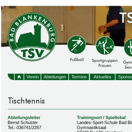
Verein
Abteilungen
Termine
Aktuelles
Sponso
Abteilungsleiter
Trainingsort / Spiellokal
Bernd Schuster
Landes-Sport-Schule Bad B
Tel.: 036741/2267
Gymnastiksaal