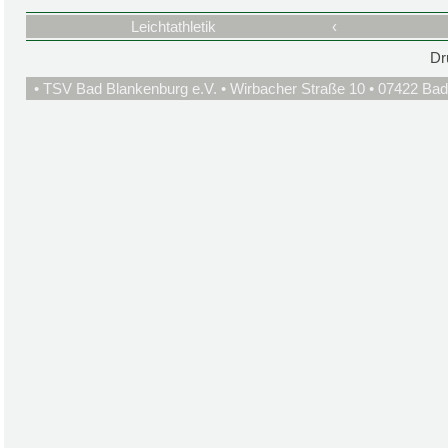
Leichtathletik
‹
Dr
• TSV Bad Blankenburg e.V. • Wirbacher Straße 10 • 07422 Bad