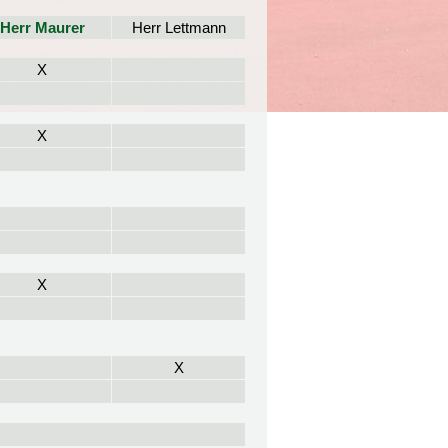
Herr Maurer
Herr Lettmann
X
X
X
X