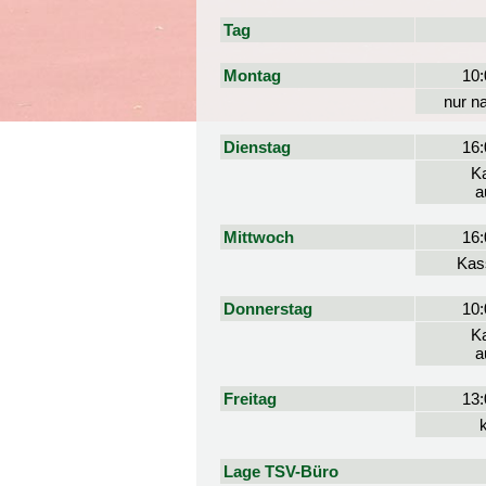
Tag
Montag
10:
nur n
Dienstag
16:
Ka
a
Mittwoch
16:
Kas
Donnerstag
10:
Ka
a
Freitag
13:
Lage TSV-Büro