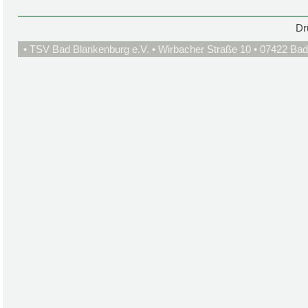
Dr
• TSV Bad Blankenburg e.V. • Wirbacher Straße 10 • 07422 Bad