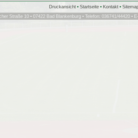
Druckansicht
•
Startseite
•
Kontakt
•
Sitema
cher Straße 10 • 07422 Bad Blankenburg • Telefon: 036741/44420 • E