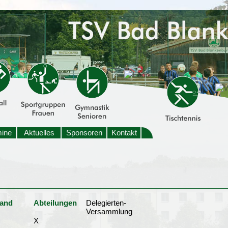
mine
Aktuelles
Sponsoren
Kontakt
tand
Abteilungen
Delegierten-
Versammlung
X