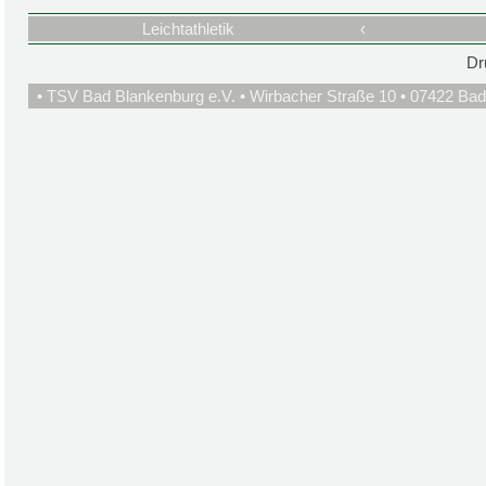
Leichtathletik
‹
Dr
• TSV Bad Blankenburg e.V. • Wirbacher Straße 10 • 07422 Bad