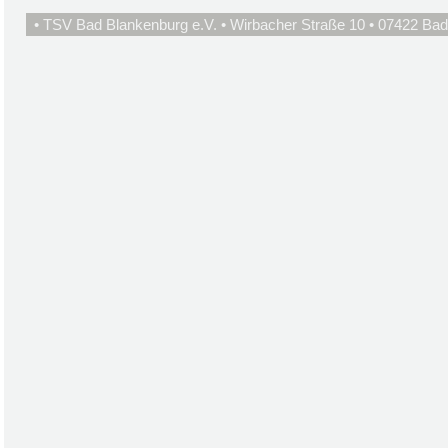
• TSV Bad Blankenburg e.V. • Wirbacher Straße 10 • 07422 Bad