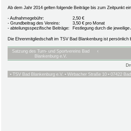
Ab dem Jahr 2014 gelten folgende Beiträge bis zum Zeitpunkt ei
- Aufnahmegebühr:
2,50 €
- Grundbeitrag des Vereins:
3,50 € pro Monat
- abteilungsspezifische Beiträge:
Festlegung durch die jeweilige 
Die Ehrenmitgliedschaft im TSV Bad Blankenburg ist persönlich be
Satzung des Turn- und Sportvereins Bad
‹
Blankenburg e.V.
Dr
• TSV Bad Blankenburg e.V. • Wirbacher Straße 10 • 07422 Bad