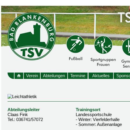
Verein
Abteilungen
Termine
Aktuelles
Sponso
Abteilungsleiter
Trainingsort
Claas Fink
Landessportschule
Tel.: 036741/57072
- Winter: Vierfelderhalle
- Sommer: Außenanlage