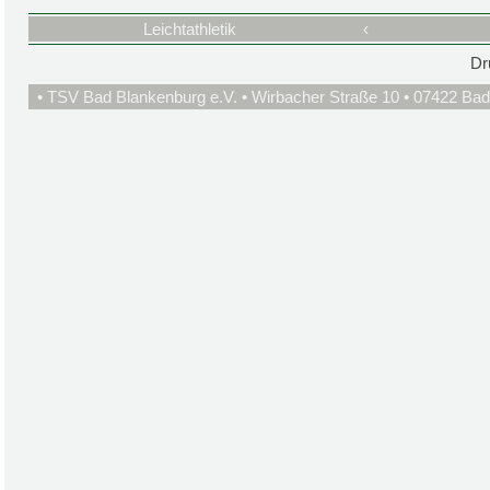
Leichtathletik
‹
Dr
• TSV Bad Blankenburg e.V. • Wirbacher Straße 10 • 07422 Bad