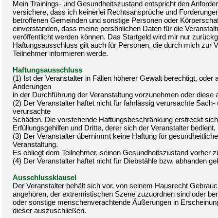
Mein Trainings- und Gesundheitszustand entspricht den Anforderu
versichere, dass ich keinerlei Rechtsansprüche und Forderungen 
betroffenen Gemeinden und sonstige Personen oder Körperschafte
einverstanden, dass meine persönlichen Daten für die Veranstal
veröffentlicht werden können. Das Startgeld wird mir nur zurü
Haftungsausschluss gilt auch für Personen, die durch mich zur 
Teilnehmer informieren werde.
Haftungsausschluss
(1) Ist der Veranstalter in Fällen höherer Gewalt berechtigt, ode
Änderungen
in der Durchführung der Veranstaltung vorzunehmen oder diese 
(2) Der Veranstalter haftet nicht für fahrlässig verursachte S
verursachte
Schäden. Die vorstehende Haftungsbeschränkung erstreckt sich a
Erfüllungsgehilfen und Dritte, derer sich der Veranstalter bedien
(3) Der Veranstalter übernimmt keine Haftung für gesundheitli
Veranstaltung.
Es obliegt dem Teilnehmer, seinen Gesundheitszustand vorher z
(4) Der Veranstalter haftet nicht für Diebstähle bzw. abhanden
Ausschlussklausel
Der Veranstalter behält sich vor, von seinem Hausrecht Gebrau
angehören, der extremistischen Szene zuzuordnen sind oder bereit
oder sonstige menschenverachtende Äußerungen in Erscheinung g
dieser auszuschließen.