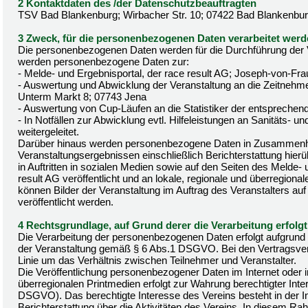
2 Kontaktdaten des /der Datenschutzbeauftragten
TSV Bad Blankenburg; Wirbacher Str. 10; 07422 Bad Blankenbu
3 Zweck, für die personenbezogenen Daten verarbeitet wer
Die personenbezogenen Daten werden für die Durchführung der Ve
werden personenbezogene Daten zur:
- Melde- und Ergebnisportal, der race result AG; Joseph-von-Fra
- Auswertung und Abwicklung der Veranstaltung an die Zeitnehm
Unterm Markt 8; 07743 Jena
- Auswertung von Cup-Läufen an die Statistiker der entspreche
- In Notfällen zur Abwicklung evtl. Hilfeleistungen an Sanitäts- u
weitergeleitet.
Darüber hinaus werden personenbezogene Daten in Zusammen
Veranstaltungsergebnissen einschließlich Berichterstattung hierüb
in Auftritten in sozialen Medien sowie auf den Seiten des Melde-
result AG veröffentlicht und an lokale, regionale und überregional
können Bilder der Veranstaltung im Auftrag des Veranstalters auf 
veröffentlicht werden.
4 Rechtsgrundlage, auf Grund derer die Verarbeitung erfolgt
Die Verarbeitung der personenbezogenen Daten erfolgt aufgrund d
der Veranstaltung gemäß § 6 Abs.1 DSGVO. Bei den Vertragsverhä
Linie um das Verhältnis zwischen Teilnehmer und Veranstalter.
Die Veröffentlichung personenbezogener Daten im Internet oder in
überregionalen Printmedien erfolgt zur Wahrung berechtigter Inte
DSGVO). Das berechtigte Interesse des Vereins besteht in der In
Berichterstattung über die Aktivitäten des Vereins. In diesem