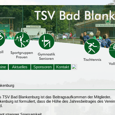
mine
Aktuelles
Sponsoren
Kontakt
es TSV Bad Blankenburg ist das Beitragsaufkommen der Mitglieder.
nburg ist formuliert, dass die Höhe des Jahresbeitrages des Vereins
d.
egt strenger Sparsamkeit.