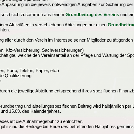
e Anpassung an die jeweils notwendigen Ausgaben zur Sicherung der
g setzt sich zusammen aus einem
Grundbeitrag des Vereins
und e
inen Aktivitäten in verschiedenen Abteilungen nur einen
Grundbeitra
chten.
g aller durch den Verein im Interesse seiner Mitglieder zu tätigende
en, Kfz-Versicherung, Sachversicherungen)
äftigte, welche den Vereinsanteil an der Pflege und Wartung der Spor
, Porto, Telefon, Papier, etc.)
e Qualifizierung
n
 durch die jeweilige Abteilung entsprechend ihres spezifischen Finanz
dbeitrag und abteilungsspezifischen Beitrag wird halbjährlich per L
2 und 15.09. des Kalenderjahres.
des ist die Aufnahmegebühr zu entrichten.
jahr sind die Beiträge bis Ende des betreffenden Halbjahres gemei