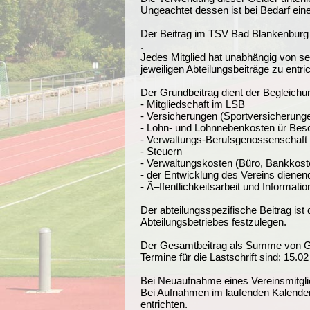
Ungeachtet dessen ist bei Bedarf ein
Der Beitrag im TSV Bad Blankenbur
.
Jedes Mitglied hat unabhängig von se
jeweiligen Abteilungsbeiträge zu entri
Der Grundbeitrag dient der Begleichun
- Mitgliedschaft im LSB
- Versicherungen (Sportversicherung
- Lohn- und Lohnnebenkosten ür Besch
- Verwaltungs-Berufsgenossenschaft
- Steuern
- Verwaltungskosten (Büro, Bankkosten
- der Entwicklung des Vereins dienend
- Ã–ffentlichkeitsarbeit und Informatio
Der abteilungsspezifische Beitrag ist
Abteilungsbetriebes festzulegen.
Der Gesamtbeitrag als Summe von Grun
Termine für die Lastschrift sind: 15.0
Bei Neuaufnahme eines Vereinsmitglie
Bei Aufnahmen im laufenden Kalender
entrichten.