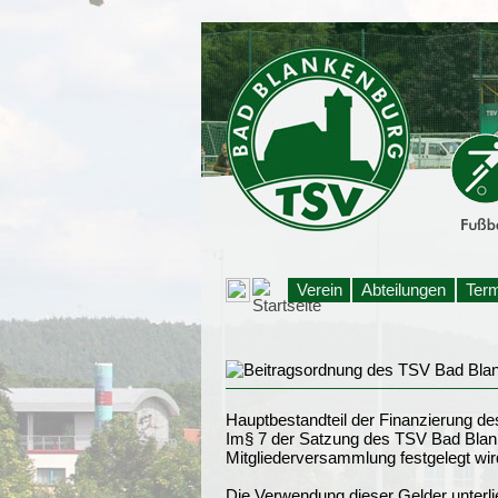
Verein
Abteilungen
Ter
Hauptbestandteil der Finanzierung d
Im§ 7 der Satzung des TSV Bad Blanke
Mitgliederversammlung festgelegt wir
Die Verwendung dieser Gelder unterli