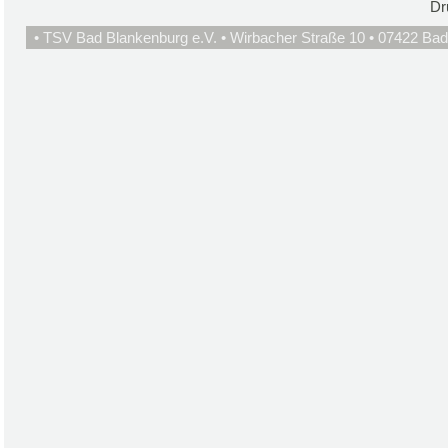
Dr
• TSV Bad Blankenburg e.V. • Wirbacher Straße 10 • 07422 Bad