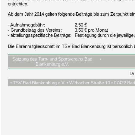
entrichten.
Ab dem Jahr 2014 gelten folgende Beiträge bis zum Zeitpunkt ei
- Aufnahmegebühr:
2,50 €
- Grundbeitrag des Vereins:
3,50 € pro Monat
- abteilungsspezifische Beiträge:
Festlegung durch die jeweilige 
Die Ehrenmitgliedschaft im TSV Bad Blankenburg ist persönlich be
Satzung des Turn- und Sportvereins Bad
‹
Blankenburg e.V.
Dr
• TSV Bad Blankenburg e.V. • Wirbacher Straße 10 • 07422 Bad