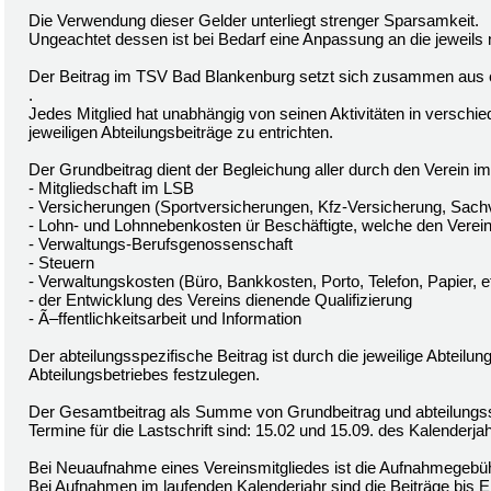
Die Verwendung dieser Gelder unterliegt strenger Sparsamkeit.
Ungeachtet dessen ist bei Bedarf eine Anpassung an die jeweils
Der Beitrag im TSV Bad Blankenburg setzt sich zusammen aus
.
Jedes Mitglied hat unabhängig von seinen Aktivitäten in verschi
jeweiligen Abteilungsbeiträge zu entrichten.
Der Grundbeitrag dient der Begleichung aller durch den Verein im
- Mitgliedschaft im LSB
- Versicherungen (Sportversicherungen, Kfz-Versicherung, Sach
- Lohn- und Lohnnebenkosten ür Beschäftigte, welche den Vereins
- Verwaltungs-Berufsgenossenschaft
- Steuern
- Verwaltungskosten (Büro, Bankkosten, Porto, Telefon, Papier, e
- der Entwicklung des Vereins dienende Qualifizierung
- Ã–ffentlichkeitsarbeit und Information
Der abteilungsspezifische Beitrag ist durch die jeweilige Abteil
Abteilungsbetriebes festzulegen.
Der Gesamtbeitrag als Summe von Grundbeitrag und abteilungsspe
Termine für die Lastschrift sind: 15.02 und 15.09. des Kalenderja
Bei Neuaufnahme eines Vereinsmitgliedes ist die Aufnahmegebühr
Bei Aufnahmen im laufenden Kalenderjahr sind die Beiträge bis