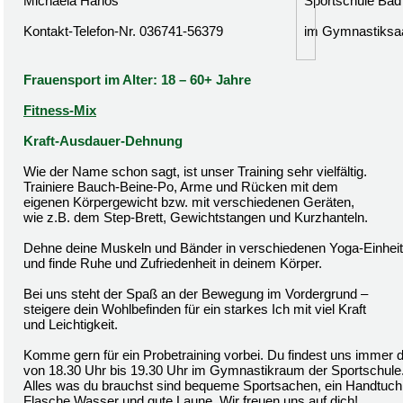
Michaela Harlos
Sportschule Bad
Kontakt-Telefon-Nr. 036741-56379
im Gymnastiksa
Frauensport im Alter: 18 – 60+ Jahre
Fitness-Mix
Kraft-Ausdauer-Dehnung
Wie der Name schon sagt, ist unser Training sehr vielfältig.
Trainiere Bauch-Beine-Po, Arme und Rücken mit dem
eigenen Körpergewicht bzw. mit verschiedenen Geräten,
wie z.B. dem Step-Brett, Gewichtstangen und Kurzhanteln.
Dehne deine Muskeln und Bänder in verschiedenen Yoga-Einhei
und finde Ruhe und Zufriedenheit in deinem Körper.
Bei uns steht der Spaß an der Bewegung im Vordergrund –
steigere dein Wohlbefinden für ein starkes Ich mit viel Kraft
und Leichtigkeit.
Komme gern für ein Probetraining vorbei. Du findest uns immer 
von 18.30 Uhr bis 19.30 Uhr im Gymnastikraum der Sportschule
Alles was du brauchst sind bequeme Sportsachen, ein Handtuch,
Flasche Wasser und gute Laune. Wir freuen uns auf dich!