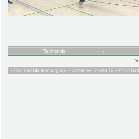
Tischtennis
‹
Dr
• TSV Bad Blankenburg e.V. • Wirbacher Straße 10 • 07422 Bad