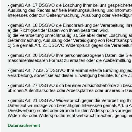
• gemäß Art. 17 DSGVO die Löschung Ihrer bei uns gespeicherte
Ausübung des Rechts auf freie Meinungsäußerung und Information,
Interesses oder zur Geltendmachung, Ausübung oder Verteidigun
• gemäß Art. 18 DSGVO die Einschränkung der Verarbeitung Ihr
a) die Richtigkeit der Daten von Ihnen bestritten wird,
b) die Verarbeitung unrechtmäßig ist, Sie aber deren Löschung a
Geltendmachung, Ausübung oder Verteidigung von Rechtsanspr
c) Sie gemäß Art. 21 DSGVO Widerspruch gegen die Verarbeitun
• gemäß Art. 20 DSGVO Ihre personenbezogenen Daten, die Sie un
maschinenlesebaren Format zu erhalten oder die Ãœbermittlung 
• gemäß Art. 7 Abs. 3 DSGVO Ihre einmal erteilte Einwilligung je
Verarbeitung, soweit sie auf dieser Einwilligung beruhte, für die Z
• gemäß Art. 77 DSGVO sich bei einer Aufsichtsbehörde zu besch
üblichen Aufenthaltsortes oder Arbeitsplatzes oder unseres Sitz
• gemäß Art. 21 DSGVO Widerspruch gegen die Verarbeitung Ih
Daten auf Grundlage von berechtigten Interessen gemäß Art. 6 A
Direktwerbung richtet oder Gründe für den Widerspruch vorliegen
Widerrufs- oder Widerspruchsrecht Gebrauch machen, genügt ei
Datensicherheit