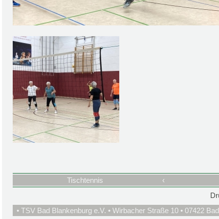
Tischtennis
‹
Dr
• TSV Bad Blankenburg e.V. • Wirbacher Straße 10 • 07422 Bad