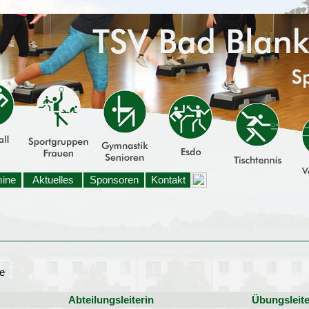
mine
Aktuelles
Sponsoren
Kontakt
e
Abteilungsleiterin
Übungsleite