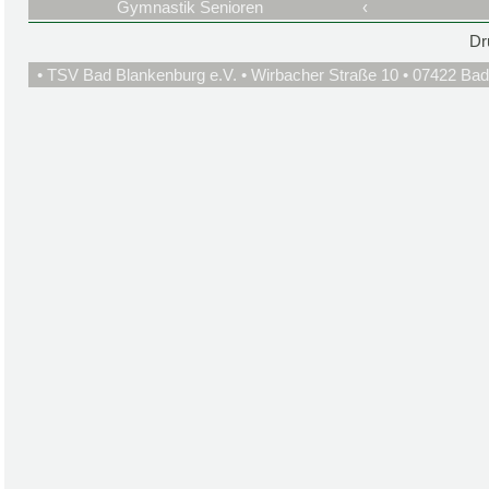
Gymnastik Senioren
‹
Dr
• TSV Bad Blankenburg e.V. • Wirbacher Straße 10 • 07422 Bad