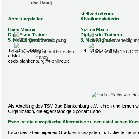
stellvertretende-
Abteilungsleiter
Abteilungsleiterin
Hans Maurer
Norina Mann
Dipl. Esdo-Trainer
Dipl. Esdo-Trainerin
5. Meistergrad Esdo
3. Meistergrad
SDS Selbstverteidigung
SDS Selbstverteidigung
LPS Selbstverteidigun
LPS Selbstverteidigun
Tel.: 0171-4949343
Tel.: 0178-7773016
Selbstverteidigung mit Hilfe des
Selbstverteidigung mit Hilfe des
Gürtelprüfung 19.03.20
Gürtelprüfung 19.03.20
e-Mail:
Handy
Handy
esdo-blankenburg@t-online.de
Als Abteilung des TSV Bad Blankenburg e.V. lehren und lernen w
Organization, die eigenständige Sportart Esdo.
Esdo ist die europäische Alternative zu den asiatischen Ka
Esdo besitzt ein eigenes Graduierungssystem, d.h. die Teilnehme