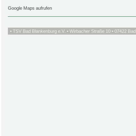
Google Maps aufrufen
• TSV Bad Blankenburg e.V. • Wirbacher Straße 10 • 07422 Bad