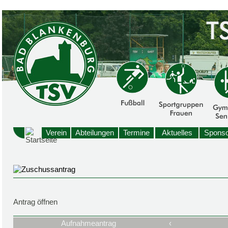
Verein
Abteilungen
Termine
Aktuelles
Sponso
Antrag öffnen
Aufnahmeantrag
‹