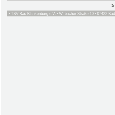
Dr
• TSV Bad Blankenburg e.V. • Wirbacher Straße 10 • 07422 Bad