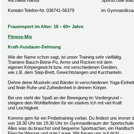
Michaela Harlos
Sportschule Bad
Kontakt-Telefon-Nr. 036741-56379
im Gymnastiksa
Frauensport im Alter: 18 – 60+ Jahre
Fitness-Mix
Kraft-Ausdauer-Dehnung
Wie der Name schon sagt, ist unser Training sehr vielfältig.
Trainiere Bauch-Beine-Po, Arme und Rücken mit dem
eigenen Körpergewicht bzw. mit verschiedenen Geräten,
wie z.B. dem Step-Brett, Gewichtstangen und Kurzhanteln.
Dehne deine Muskeln und Bänder in verschiedenen Yoga-Einhei
und finde Ruhe und Zufriedenheit in deinem Körper.
Bei uns steht der Spaß an der Bewegung im Vordergrund –
steigere dein Wohlbefinden für ein starkes Ich mit viel Kraft
und Leichtigkeit.
Komme gern für ein Probetraining vorbei. Du findest uns immer 
von 18.30 Uhr bis 19.30 Uhr im Gymnastikraum der Sportschule
Alles was du brauchst sind bequeme Sportsachen, ein Handtuch,
Flasche Wasser und gute Laune. Wir freuen uns auf dich!